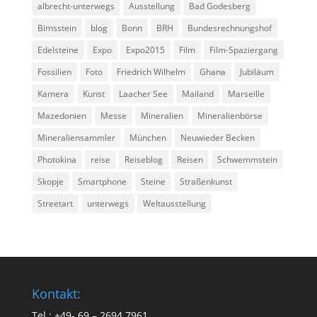
albrecht-unterwegs
Ausstellung
Bad Godesberg
Bimsstein
blog
Bonn
BRH
Bundesrechnungshof
Edelsteine
Expo
Expo2015
Film
Film-Spaziergang
Fossilien
Foto
Friedrich Wilhelm
Ghana
Jubiläum
Kamera
Kunst
Laacher See
Mailand
Marseille
Mazedonien
Messe
Mineralien
Mineralienbörse
Mineraliensammler
München
Neuwieder Becken
Photokina
reise
Reiseblog
Reisen
Schwemmstein
Skopje
Smartphone
Steine
Straßenkunst
Streetart
unterwegs
Weltausstellung
Kontakt:
Tel.:
+49- 69 – 2694 7961